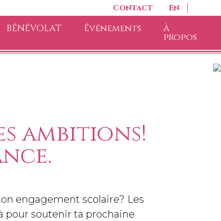
Contact
En
BÉNÉVOLAT
Événements
À
propos
s ambitions!
ance.
t ton engagement scolaire? Les
là pour soutenir ta prochaine