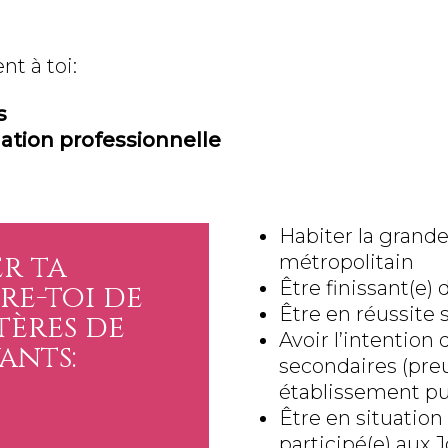
nt à toi:
s
ation professionnelle
Habiter la grand
r ta
métropolitain
Être finissant(e)
re-toi de
Être en réussite s
tères de
Avoir l’intention
ants:
secondaires (preu
établissement pu
Être en situation 
participé(e) aux