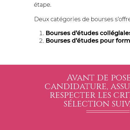
étape.
Deux catégories de bourses s’offre
Bourses d’études collégiale
Bourses d’études pour form
Avant de pose
candidature, assu
respecter les cri
sélection suiv