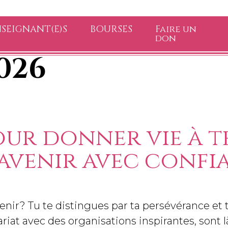
SEIGNANT(E)S
BOURSES
Faire un
don
026
ur donner vie à te
'avenir avec confi
avenir? Tu te distingues par ta persévérance e
riat avec des organisations inspirantes, sont 